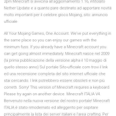
2pm Minecraft si avvicina all'aggiornamento 1.16, intitolato
Nether Update e a quanto pare destinato ad apportare novità
molto importanti per il celebre gioco Mojang, sito: annuncio
ufficiale
All Your Mojang Games, One Account. We've put everything in
the same place so you can enjoy our games with the
minimum fuss. If you already have a Minecraft account you
can get going almost immediately. Minecraft nasce nel 2009
(la prima pubblicazione della versione alpha il 10 maggio di
quello stesso anno) Sul portale Sito-ufficiale.com trovi il link
ed una recensione completa del sito internet ufficiale che
stai cercando. I link potrebbero essere obsoleti e non più
corretti. Sorry! This version of Minecraft requires a keyboard.
Please try again on another device. Minecraft ITALIA V4.
Benvenuto nella nuova versione del nostro portale! Minecraft
ITALIA è stato rimodernato ed alleggerito per ospitare
principalmente la lista dei server italiani e l'area crafting. Per