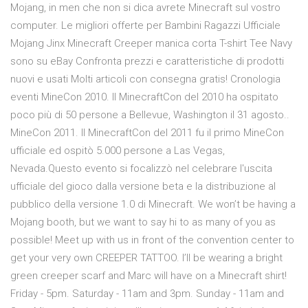
Mojang, in men che non si dica avrete Minecraft sul vostro
computer. Le migliori offerte per Bambini Ragazzi Ufficiale
Mojang Jinx Minecraft Creeper manica corta T-shirt Tee Navy
sono su eBay Confronta prezzi e caratteristiche di prodotti
nuovi e usati Molti articoli con consegna gratis! Cronologia
eventi MineCon 2010. Il MinecraftCon del 2010 ha ospitato
poco più di 50 persone a Bellevue, Washington il 31 agosto..
MineCon 2011. Il MinecraftCon del 2011 fu il primo MineCon
ufficiale ed ospitò 5.000 persone a Las Vegas,
Nevada.Questo evento si focalizzò nel celebrare l'uscita
ufficiale del gioco dalla versione beta e la distribuzione al
pubblico della versione 1.0 di Minecraft. We won’t be having a
Mojang booth, but we want to say hi to as many of you as
possible! Meet up with us in front of the convention center to
get your very own CREEPER TATTOO. I’ll be wearing a bright
green creeper scarf and Marc will have on a Minecraft shirt!
Friday - 5pm. Saturday - 11am and 3pm. Sunday - 11am and