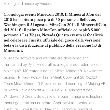
Mojang and music by Anosou.
Cronologia eventi MineCon 2010. Il MinecraftCon del
2010 ha ospitato poco più di 50 persone a Bellevue,
Washington il 31 agosto.. MineCon 2011. Il MinecraftCon
del 2011 fu il primo MineCon ufficiale ed ospitò 5.000
persone a Las Vegas, Nevada.Questo evento si focalizzò
nel celebrare l'uscita ufficiale del gioco dalla versione
beta e la distribuzione al pubblico della versione 1.0 di
Minecraft.
MCreator software and website are developed and
maintained by Pylo. Minecraft is a registered trademark of
Mojang AB. MCreator is not an official Minecraft Newsletter
Signup · Privacy Policy. Team Meat. Copyright 2010-2020
Team Meat. Minecraft Steve: included courtesy of Mojang AB.
© Notch Development AB . 14 lug 2015 Minecraft per
Windows 10 Crea tutto quello che puoi immaginare. Esplora
mondi generati casualmente. Sopravvivi alle pericolose
creature Trova tutte le Chiavi CD, i negozi ei prezzi di