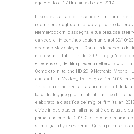
aggiornato di 17 film fantastici del 2019.
Lasciatevi ispirare dalle schede-film complete di tr
i commenti degli utenti e fatevi guidare dai loro vot
NientePopcorn.it: assegna le tue preziose stellin
da vedere , in continuo aggiornamento! 30/10/2013 
secondo Movieplayer.it. Consulta la scheda del film
interessanti. Tutti i film del 2019 | Leggi l'elenc
e recensioni, dei film presenti nell'archivio di Fi
Completo In Italiano HD 2019 Nathaniel Mitchell. L
guarda il film Mystery, Tra i migliori film 2019, ci s
firmati da grandi registi italiani e interpretati da 
lasciati sfuggire gli ultimi film italiani usciti al c
elaborato la classifica dei migliori film italiani 2
divide in due stagioni all’anno, si è conclusa e da
prima stagione del 2019.Ci diamo appuntamento più
siamo giá in hype estremo.. Questi primi 6 mesi 
punto