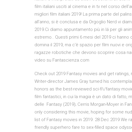
film italiani usciti al cinema e in tv nel corso dell
migliori film italiani 2019! La prima parte del pali
all’anno, si è conclusa e da Orgoglio Nerd vi diam
2019.Ci diamo appuntamento più in lá per gli anim
estremo.. Questi primi 6 mesi del 2019 ci hanno 
domina il 2019, ma c'è spazio per film nuovi e origi
ragazze robotiche che devono scoprire cosa nascon
video su Fantascienza.com
Check out 2019 Fantasy movies and get ratings, r
Writer-director James Gray turned his contemplati
honors as the best-reviewed sci-fi\/fantasy movie i
film fantastici, in cui la magia è un dato di fatto
delle Fantasy (2019); Cerris Morgan-Moyer in Fa
only considering this movie, hoping for some nu
list of Fantasy movies in 2019. 28 Dec 2019 We rank
friendly superhero fare to sex-filled space odyssey