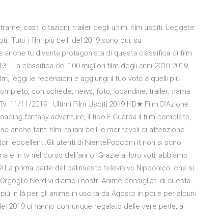
ame, cast, citazioni, trailer degli ultimi film usciti. Leggete
i. Tutti i film più belli del 2019 sono qui, su
e anche tu diventa protagonista di questa classifica di film
· La classifica dei 100 migliori film degli anni 2010-2019
, leggi le recensioni e aggiungi il tuo voto a quelli più
o completo, con schede, news, foto, locandine, trailer, trama
lmTv. 11/11/2019 · Ultimi Film Usciti 2019 HD★ Film D'Azione
oading fantasy adventure, il tipo F Guarda il film completo,
ono anche tanti film italiani belli e meritevoli di attenzione
attori eccellenti.Gli utenti di NientePopcorn.it non si sono
inema e in tv nel corso dell’anno. Grazie ai loro voti, abbiamo
019! La prima parte del palinsesto televisivo Nipponico, che si
 Orgoglio Nerd vi diamo i nostri Anime consigliati di questa
 in lá per gli anime in uscita da Agosto in poi e per alcuni
del 2019 ci hanno comunque regalato delle vere perle, a