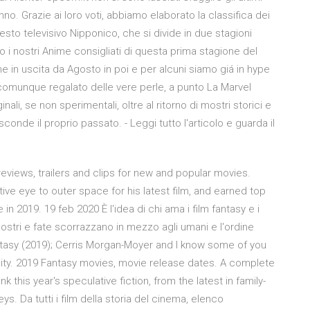
’anno. Grazie ai loro voti, abbiamo elaborato la classifica dei
nsesto televisivo Nipponico, che si divide in due stagioni
o i nostri Anime consigliati di questa prima stagione del
e in uscita da Agosto in poi e per alcuni siamo giá in hype
comunque regalato delle vere perle, a punto La Marvel
nali, se non sperimentali, oltre al ritorno di mostri storici e
de il proprio passato. - Leggi tutto l'articolo e guarda il
eviews, trailers and clips for new and popular movies.
ve eye to outer space for his latest film, and earned top
n 2019. 19 feb 2020 È l'idea di chi ama i film fantasy e i
, mostri e fate scorrazzano in mezzo agli umani e l'ordine
ntasy (2019); Cerris Morgan-Moyer and I know some of you
dity. 2019 Fantasy movies, movie release dates. A complete
 this year's speculative fiction, from the latest in family-
s. Da tutti i film della storia del cinema, elenco