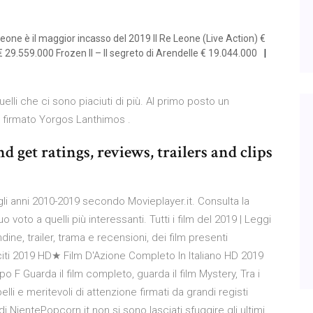
Re Leone è il maggior incasso del 2019 Il Re Leone (Live Action) €
9.559.000 Frozen II – Il segreto di Arendelle € 19.044.000
quelli che ci sono piaciuti di più. Al primo posto un
, firmato Yorgos Lanthimos .
 get ratings, reviews, trailers and clips
egli anni 2010-2019 secondo Movieplayer.it. Consulta la
o voto a quelli più interessanti. Tutti i film del 2019 | Leggi
ne, trailer, trama e recensioni, dei film presenti
Usciti 2019 HD★ Film D'Azione Completo In Italiano HD 2019
po F Guarda il film completo, guarda il film Mystery, Tra i
belli e meritevoli di attenzione firmati da grandi registi
i di NientePopcorn.it non si sono lasciati sfuggire gli ultimi